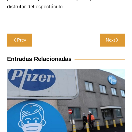
disfrutar del espectáculo.
Navegación
Prev
Next
de
entradas
Entradas Relacionadas