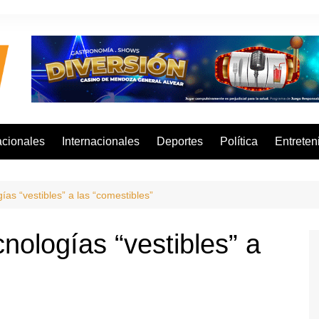
cionales
Internacionales
Deportes
Política
Entreten
ías “vestibles” a las “comestibles”
nologías “vestibles” a