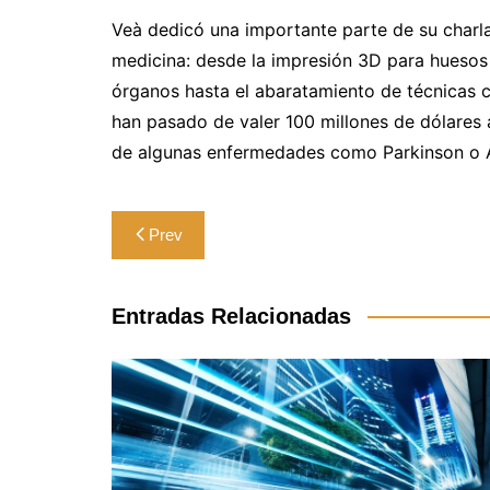
Veà dedicó una importante parte de su charla
medicina: desde la impresión 3D para huesos o
órganos hasta el abaratamiento de técnicas
han pasado de valer 100 millones de dólares a
de algunas enfermedades como Parkinson o A
Navegación
Prev
de
entradas
Entradas Relacionadas