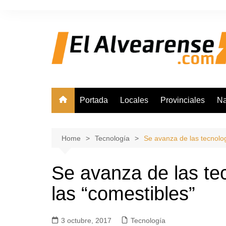
Skip
to
content
Portada
Locales
Provinciales
Na
Home
Tecnología
Se avanza de las tecnolog
Se avanza de las tec
las “comestibles”
3 octubre, 2017
Tecnología