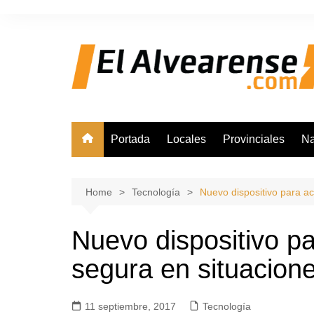
Skip
to
content
Portada
Locales
Provinciales
Na
Home
Tecnología
Nuevo dispositivo para a
Nuevo dispositivo p
segura en situacion
11 septiembre, 2017
Tecnología