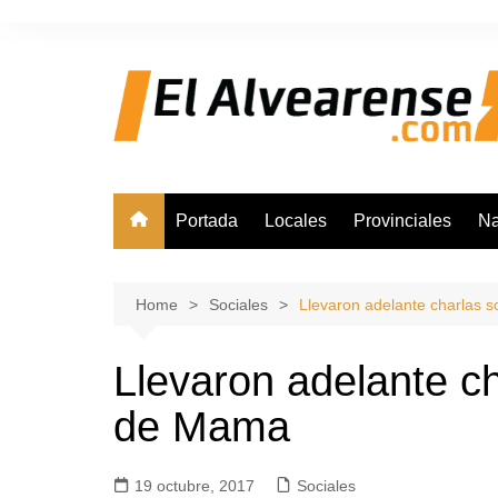
Skip
to
content
Portada
Locales
Provinciales
Na
Home
Sociales
Llevaron adelante charlas 
Llevaron adelante c
de Mama
19 octubre, 2017
Sociales