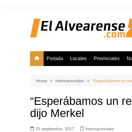
Skip
to
content
Portada
Locales
Provinciales
Na
Home
Internacionales
“Esperábamos un resu
“Esperábamos un res
dijo Merkel
25 septiembre, 2017
Internacionales