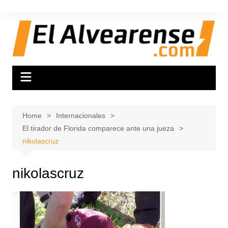
Skip
to
content
Home
Internacionales
El tirador de Florida comparece ante una jueza
nikolascruz
nikolascruz