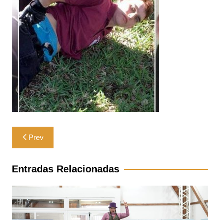
Navegación
Prev
de
entradas
Entradas Relacionadas