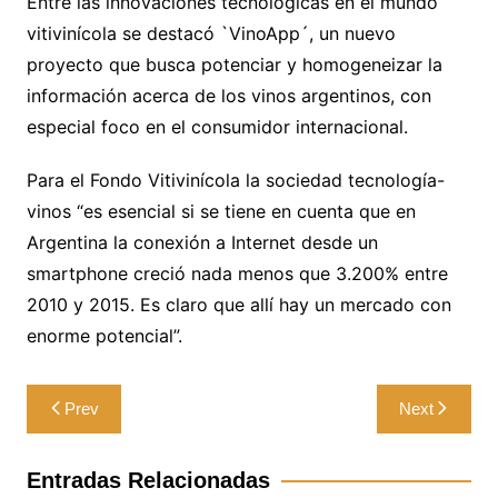
Entre las innovaciones tecnológicas en el mundo
vitivinícola se destacó `VinoApp´, un nuevo
proyecto que busca potenciar y homogeneizar la
información acerca de los vinos argentinos, con
especial foco en el consumidor internacional.
Para el Fondo Vitivinícola la sociedad tecnología-
vinos “es esencial si se tiene en cuenta que en
Argentina la conexión a Internet desde un
smartphone creció nada menos que 3.200% entre
2010 y 2015. Es claro que allí hay un mercado con
enorme potencial”.
Navegación
Prev
Next
de
entradas
Entradas Relacionadas