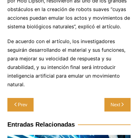
por Hod Lipson, resolvieron así uno de los grandes
obstáculos en la creación de robots suaves “cuyas
acciones puedan emular los actos y movimientos de
sistema biológicos naturales”, explicó el artículo.
De acuerdo con el artículo, los investigadores
seguirán desarrollando el material y sus funciones,
para mejorar su velocidad de respuesta y su
durabilidad, y su intención final será introducir
inteligencia artificial para emular un movimiento
natural.
Navegación
Prev
Next
de
entradas
Entradas Relacionadas