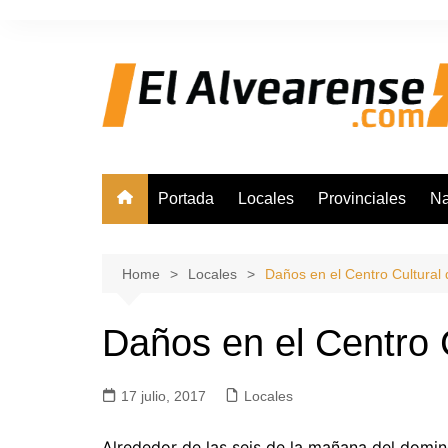
Skip
to
content
Portada
Locales
Provinciales
Na
Home
Locales
Daños en el Centro Cultural
Daños en el Centro 
17 julio, 2017
Locales
Alrededor de las seis de la mañana del domin