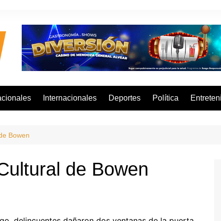
cionales
Internacionales
Deportes
Política
Entreten
 de Bowen
Cultural de Bowen
go, delincuentes dañaron dos ventanas de la puerta