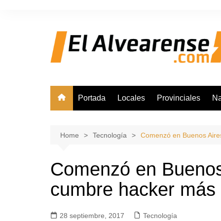
Skip
to
content
Portada
Locales
Provinciales
Na
Home
Tecnología
Comenzó en Buenos Aires 
Comenzó en Buenos A
cumbre hacker más i
28 septiembre, 2017
Tecnología