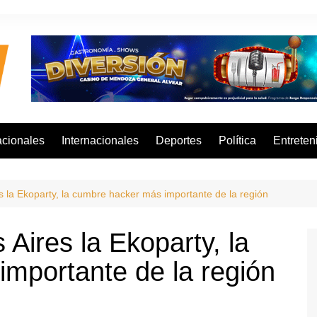
cionales
Internacionales
Deportes
Política
Entreten
la Ekoparty, la cumbre hacker más importante de la región
ires la Ekoparty, la
mportante de la región