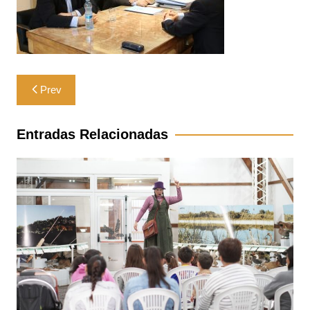
Navegación
Prev
de
entradas
Entradas Relacionadas