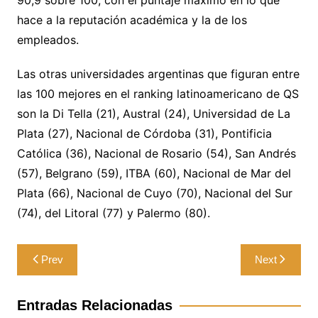
90,9 sobre 100, con el puntaje máximo en lo que
hace a la reputación académica y la de los
empleados.
Las otras universidades argentinas que figuran entre
las 100 mejores en el ranking latinoamericano de QS
son la Di Tella (21), Austral (24), Universidad de La
Plata (27), Nacional de Córdoba (31), Pontificia
Católica (36), Nacional de Rosario (54), San Andrés
(57), Belgrano (59), ITBA (60), Nacional de Mar del
Plata (66), Nacional de Cuyo (70), Nacional del Sur
(74), del Litoral (77) y Palermo (80).
Navegación
Prev
Next
de
entradas
Entradas Relacionadas