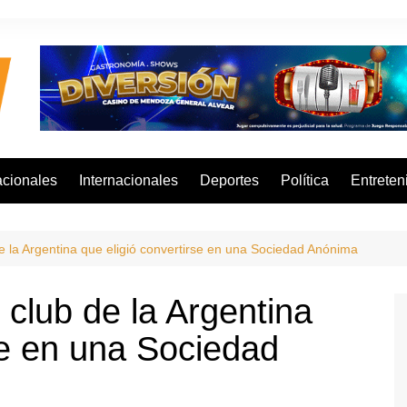
cionales
Internacionales
Deportes
Política
Entreten
de la Argentina que eligió convertirse en una Sociedad Anónima
 club de la Argentina
se en una Sociedad