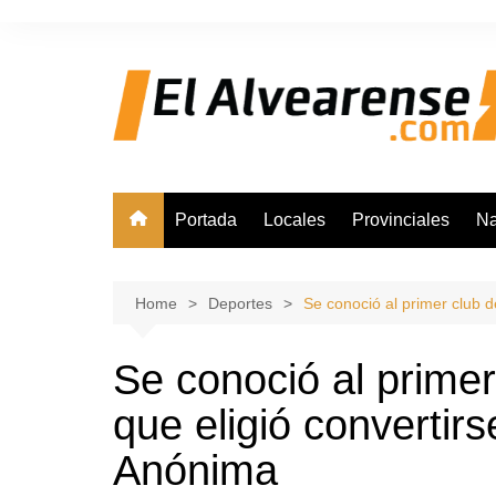
Skip
to
content
Portada
Locales
Provinciales
Na
Home
Deportes
Se conoció al primer club 
Se conoció al primer
que eligió convertir
Anónima