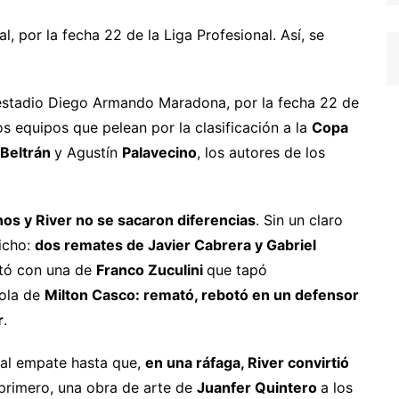
l, por la fecha 22 de la Liga Profesional. Así, se
estadio Diego Armando Maradona, por la fecha 22 de
s equipos que pelean por la clasificación a la
Copa
Beltrán
y Agustín
Palavecino
, los autores de los
os y River no se sacaron diferencias
. Sin un claro
Bicho:
dos remates de Javier Cabrera y Gabriel
ontó con una de
Franco Zuculini
que tapó
bola de
Milton Casco: remató, rebotó en un defensor
r
.
 al empate hasta que,
en una ráfaga, River convirtió
primero, una obra de arte de
Juanfer Quintero
a los