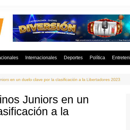
cionales
Internacionales
Deportes
Política
Entreten
niors en un duelo clave por la clasificación a la Libertadores 2023
inos Juniors en un
asificación a la