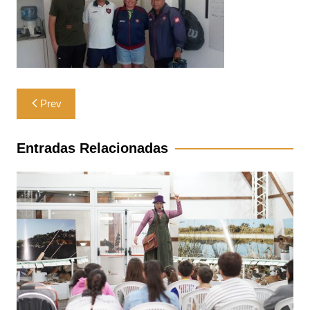
Navegación
Prev
de
entradas
Entradas Relacionadas