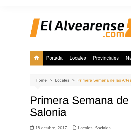
Skip
to
content
Portada
Locales
Provinciales
Na
Home
Locales
Primera Semana de las Artes
Primera Semana de l
Salonia
18 octubre, 2017
Locales
,
Sociales