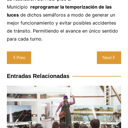
Municipio
reprogramar la temporización de las
luces
de dichos semáforos a modo de generar un
mejor funcionamiento y evitar posibles accidentes
de tránsito. Permitiendo el avance en único sentido
para cada turno.
Navegación
Prev
Next
de
entradas
Entradas Relacionadas