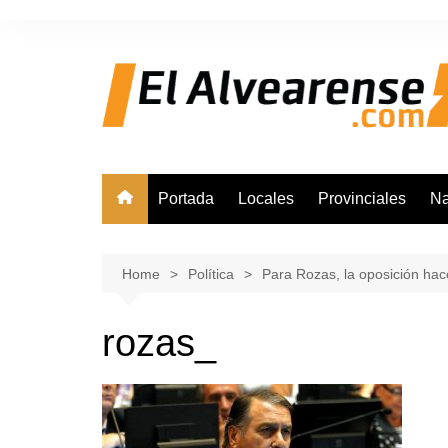
Skip
to
content
Portada
Locales
Provinciales
Na
Home
Política
Para Rozas, la oposición hac
rozas_