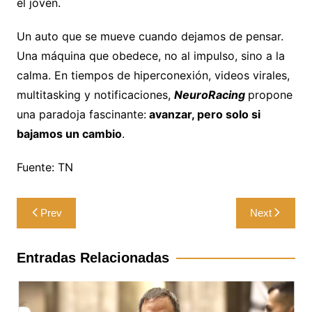
el joven.
Un auto que se mueve cuando dejamos de pensar.
Una máquina que obedece, no al impulso, sino a la
calma. En tiempos de hiperconexión, videos virales,
multitasking y notificaciones,
NeuroRacing
propone
una paradoja fascinante:
avanzar, pero solo si
bajamos un cambio
.
Fuente: TN
Navegación
Prev
Next
de
entradas
Entradas Relacionadas