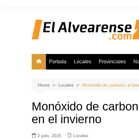
Skip
to
content
Portada
Locales
Provinciales
Na
Home
Locales
Monóxido de carbono: el enem
Monóxido de carbono
en el invierno
2 julio, 2025
Locales