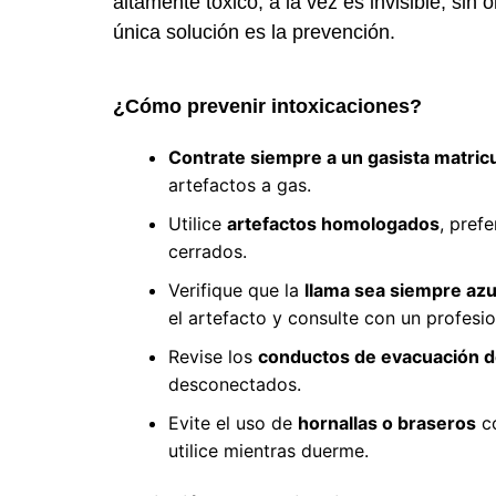
altamente tóxico, a la vez es invisible, sin 
única solución es la prevención.
¿Cómo prevenir intoxicaciones?
Contrate siempre a un gasista matric
artefactos a gas.
Utilice
artefactos homologados
, pref
cerrados.
Verifique que la
llama sea siempre azu
el artefacto y consulte con un profesio
Revise los
conductos de evacuación d
desconectados.
Evite el uso de
hornallas o braseros
co
utilice mientras duerme.