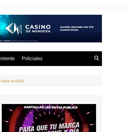
imiento
Policiales
base policial