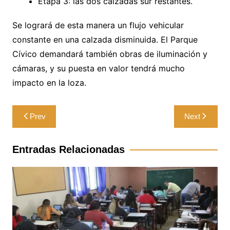
Etapa 3: las dos calzadas sur restantes.
Se logrará de esta manera un flujo vehicular
constante en una calzada disminuida. El Parque
Cívico demandará también obras de iluminación y
cámaras, y su puesta en valor tendrá mucho
impacto en la loza.
Navegación
Prev
Next
de
entradas
Entradas Relacionadas