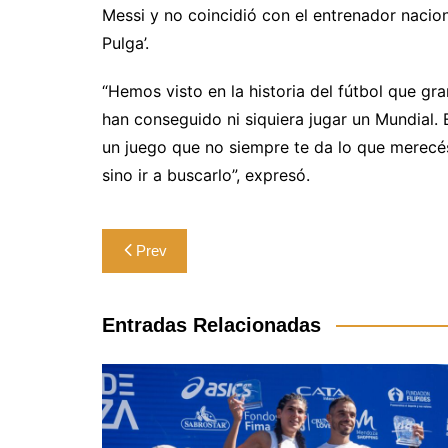
Messi y no coincidió con el entrenador nacion
Pulga’.
“Hemos visto en la historia del fútbol que gr
han conseguido ni siquiera jugar un Mundial. E
un juego que no siempre te da lo que merecés
sino ir a buscarlo”, expresó.
Navegación
Prev
de
entradas
Entradas Relacionadas