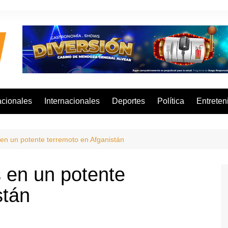
cionales
Internacionales
Deportes
Política
Entreten
en un potente terremoto en Afganistán
 en un potente
stán