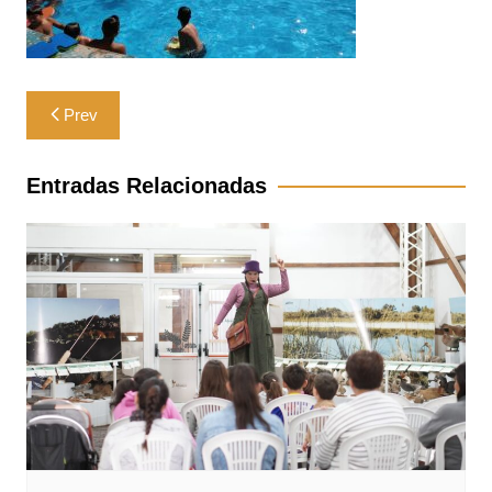
Navegación
Prev
de
entradas
Entradas Relacionadas