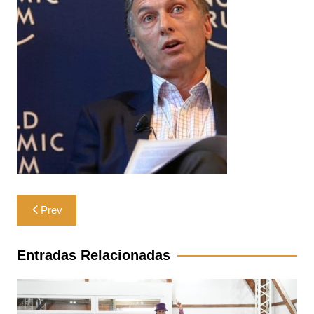
Navegación
Prev
de
entradas
Entradas Relacionadas