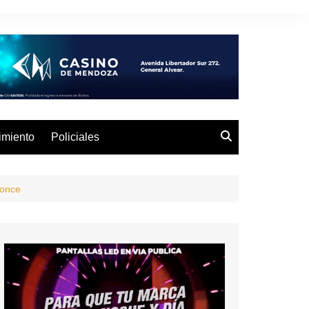
imiento
Policiales
once