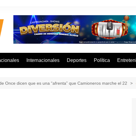
cionales
Internacionales
Deportes
Política
Entreten
a de Once dicen que es una “afrenta” que Camioneros marche el 22