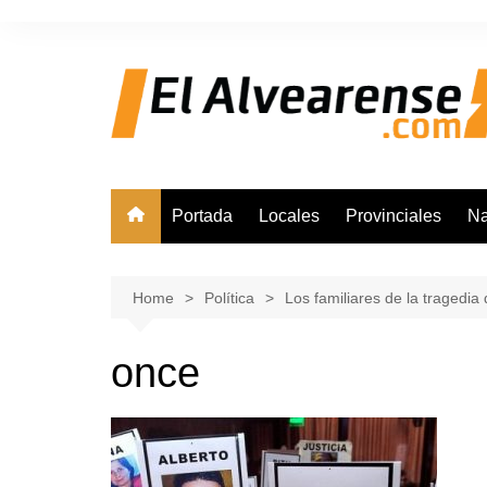
Skip
to
content
Portada
Locales
Provinciales
Na
Home
Política
Los familiares de la tragedi
once