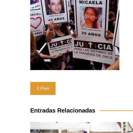
Navegación
Prev
de
entradas
Entradas Relacionadas