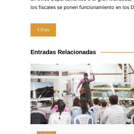
los fiscales se ponen funcionamiento en los 
Navegación
Prev
de
entradas
Entradas Relacionadas