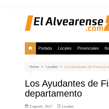
Skip
to
content
Portada
Locales
Provinciales
Na
Home
Locales
Los Ayudantes de Fiscal ya 
Los Ayudantes de Fis
departamento
3 agosto, 2017
Locales