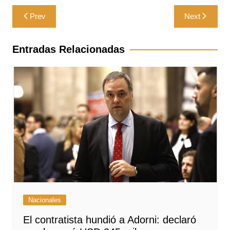
Navegación
Prev
Next
de
entradas
Entradas Relacionadas
Nacionales
El contratista hundió a Adorni: declaró