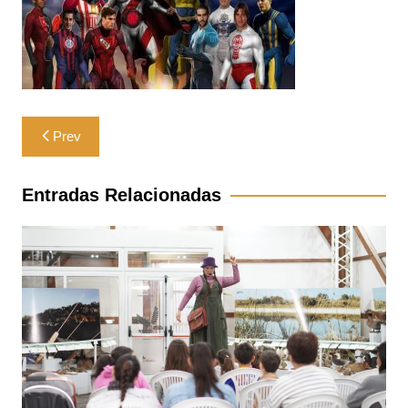
Navegación
Prev
de
entradas
Entradas Relacionadas