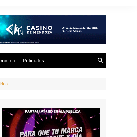
imiento
Policiales
idos