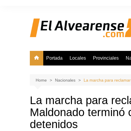
Skip
to
content
Portada
Locales
Provinciales
Na
Home
Nacionales
La marcha para reclamar 
La marcha para recl
Maldonado terminó c
detenidos