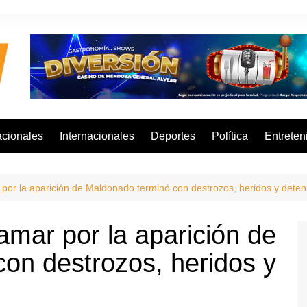
cionales
Internacionales
Deportes
Política
Entreten
por la aparición de Maldonado terminó con destrozos, heridos y deten
amar por la aparición de
on destrozos, heridos y