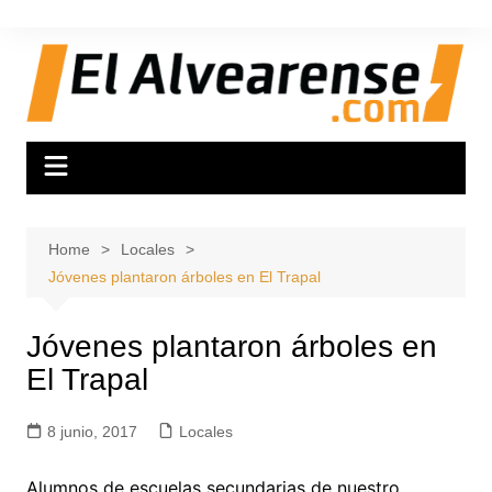
Skip
to
content
Home
Locales
Jóvenes plantaron árboles en El Trapal
Jóvenes plantaron árboles en
El Trapal
8 junio, 2017
Locales
Alumnos de escuelas secundarias de nuestro