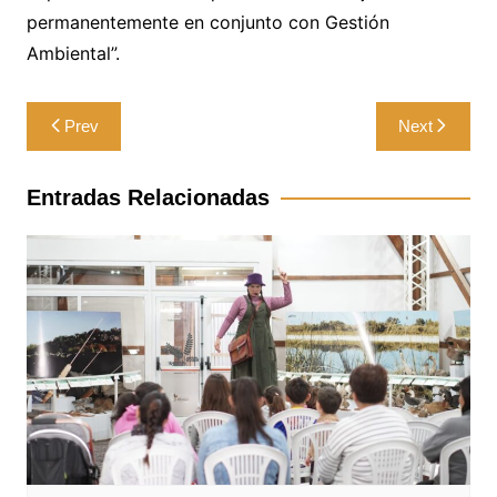
permanentemente en conjunto con Gestión
Ambiental”.
Navegación
Prev
Next
de
entradas
Entradas Relacionadas