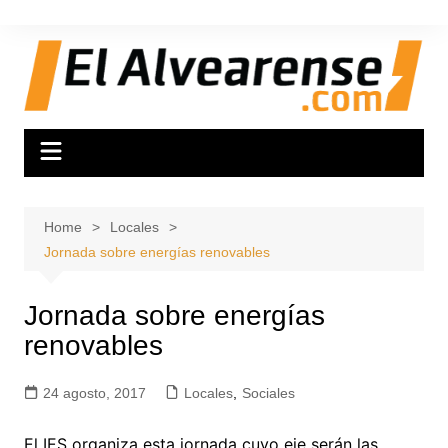
Skip
to
content
Home
Locales
Jornada sobre energías renovables
Jornada sobre energías
renovables
24 agosto, 2017
Locales
,
Sociales
El IES organiza esta jornada cuyo eje serán las