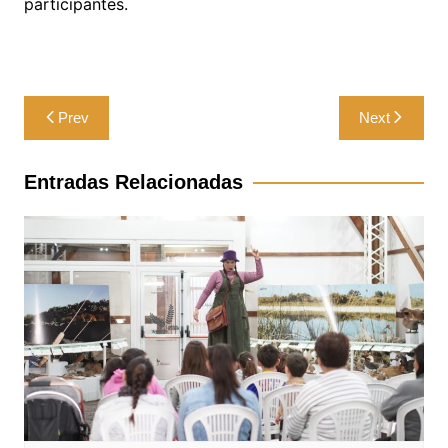
participantes.
Navegación
Prev
Next
de
entradas
Entradas Relacionadas