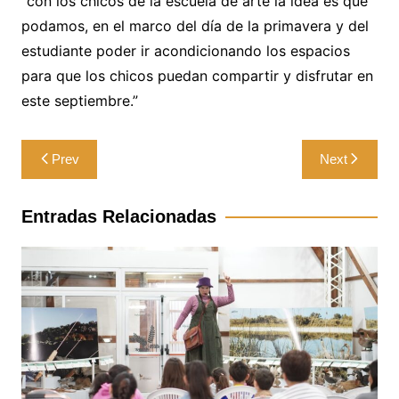
“con los chicos de la escuela de arte la idea es que
podamos, en el marco del día de la primavera y del
estudiante poder ir acondicionando los espacios
para que los chicos puedan compartir y disfrutar en
este septiembre.”
Navegación
Prev
Next
de
entradas
Entradas Relacionadas