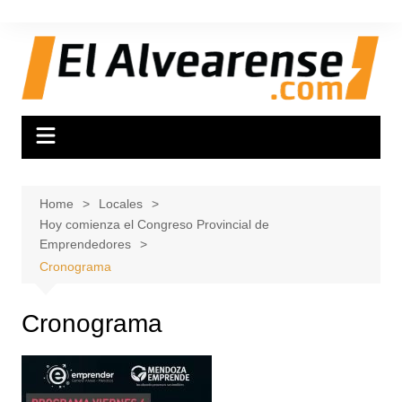
Skip
to
content
Home
Locales
Hoy comienza el Congreso Provincial de
Emprendedores
Cronograma
Cronograma