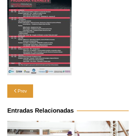
Navegación
Prev
de
entradas
Entradas Relacionadas