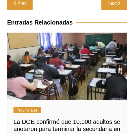
Navegación
Prev
Next
de
entradas
Entradas Relacionadas
Provinciales
La DGE confirmó que 10.000 adultos se
anotaron para terminar la secundaria en