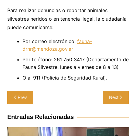
Para realizar denuncias o reportar animales
silvestres heridos o en tenencia ilegal, la ciudadanía
puede comunicarse:
Por correo electrónico:
fauna-
drnr@mendoza.gov.ar
Por teléfono: 261 750 3417 (Departamento de
Fauna Silvestre, lunes a viernes de 8 a 13)
O al 911 (Policía de Seguridad Rural).
Navegación
Prev
Next
de
entradas
Entradas Relacionadas