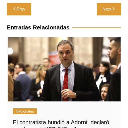
Navegación
Prev
Next
de
entradas
Entradas Relacionadas
Nacionales
El contratista hundió a Adorni: declaró