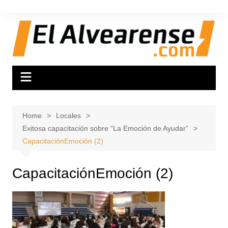
Skip
to
content
Home
Locales
Exitosa capacitación sobre “La Emoción de Ayudar”
CapacitaciónEmoción (2)
CapacitaciónEmoción (2)