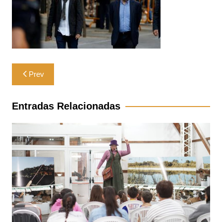
Navegación
Prev
de
entradas
Entradas Relacionadas