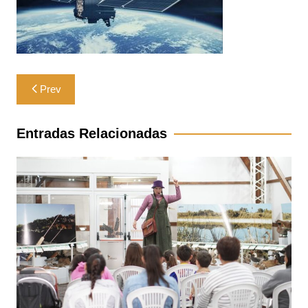
Navegación
Prev
de
entradas
Entradas Relacionadas