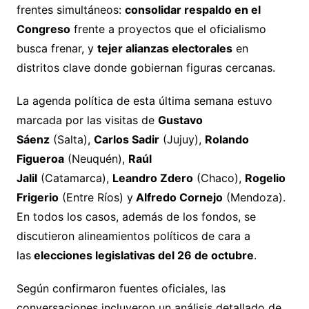
frentes simultáneos:
consolidar respaldo en el
Congreso
frente a proyectos que el oficialismo
busca frenar, y
tejer alianzas electorales
en
distritos clave donde gobiernan figuras cercanas.
La agenda política de esta última semana estuvo
marcada por las visitas de
Gustavo
Sáenz
(Salta),
Carlos Sadir
(Jujuy),
Rolando
Figueroa
(Neuquén),
Raúl
Jalil
(Catamarca),
Leandro Zdero
(Chaco),
Rogelio
Frigerio
(Entre Ríos) y
Alfredo Cornejo
(Mendoza).
En todos los casos, además de los fondos, se
discutieron alineamientos políticos de cara a
las
elecciones legislativas del 26 de octubre
.
Según confirmaron fuentes oficiales, las
conversaciones incluyeron un análisis detallado de