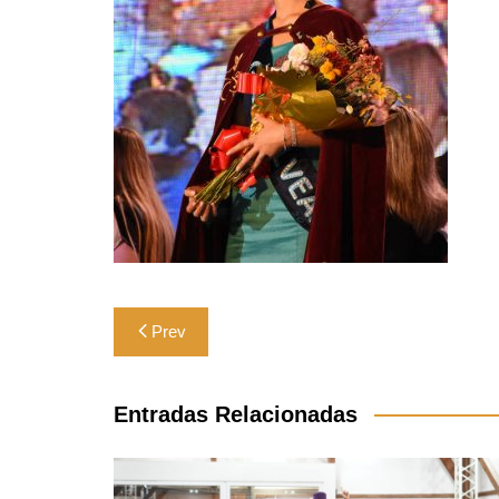
Navegación
Prev
de
entradas
Entradas Relacionadas