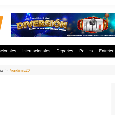
cionales
Internacionales
Deportes
Política
Entreten
ia
Vendiimia20