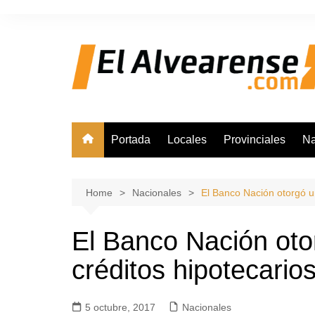
Skip
to
content
Portada
Locales
Provinciales
Na
Home
Nacionales
El Banco Nación otorgó u
El Banco Nación oto
créditos hipotecario
5 octubre, 2017
Nacionales