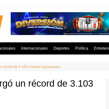
cionales
Internacionales
Deportes
Política
Entreten
n récord de 3.103 créditos hipotecarios
rgó un récord de 3.103
s