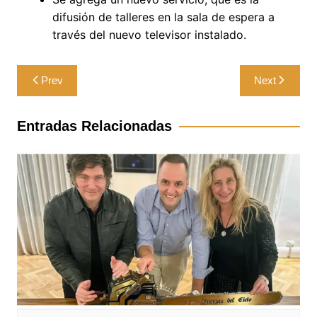
difusión de talleres en la sala de espera a
través del nuevo televisor instalado.
Navegación
Prev
Next
de
entradas
Entradas Relacionadas