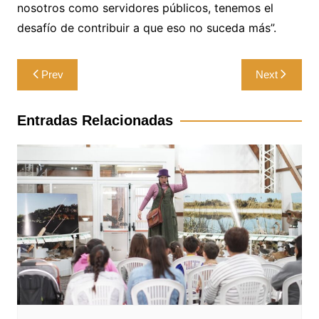
nosotros como servidores públicos, tenemos el
desafío de contribuir a que eso no suceda más”.
Navegación
Prev
Next
de
entradas
Entradas Relacionadas