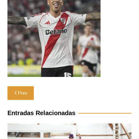
Navegación
Prev
de
entradas
Entradas Relacionadas