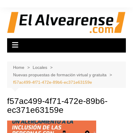
Skip
to
content
Home
Locales
Nuevas propuestas de formación virtual y gratuita
f57ac499-4f71-472e-89b6-ec371e63159e
f57ac499-4f71-472e-89b6-
ec371e63159e