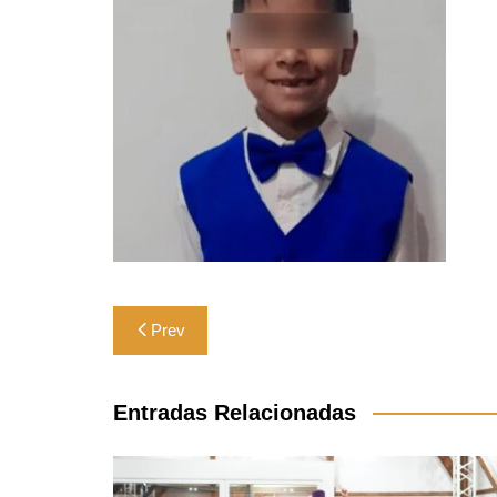
Navegación
Prev
de
entradas
Entradas Relacionadas