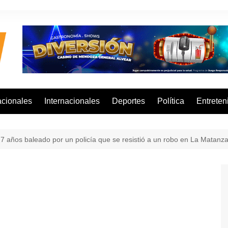
cionales
Internacionales
Deportes
Política
Entreten
 7 años baleado por un policía que se resistió a un robo en La Matanz