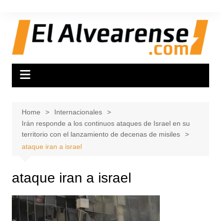
Skip
to
content
Home
Internacionales
Irán responde a los continuos ataques de Israel en su
territorio con el lanzamiento de decenas de misiles
ataque iran a israel
ataque iran a israel