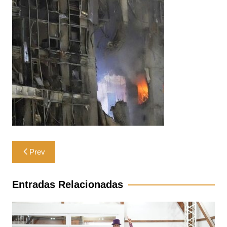
Navegación
Prev
de
entradas
Entradas Relacionadas